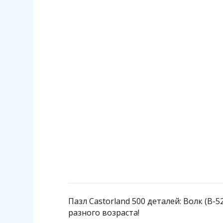
В наличии много
Клей для пазлов Step
140 р.
Пазл Castorland 500 деталей: Волк (B
разного возраста!