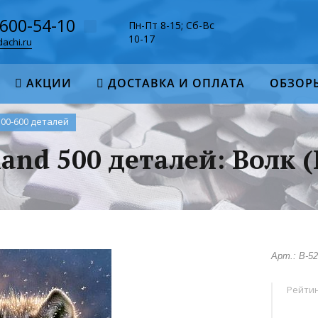
-600-54-10
Пн-Пт 8-15; Сб-Вс
10-17
achi.ru
АКЦИИ
ДОСТАВКА И ОПЛАТА
ОБЗОР
500-600 деталей
land 500 деталей: Волк (
Арт.: B-5
Рейтин