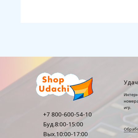
Уда
Интерн
номера
игр.
+7 800-600-54-10
Буд.8:00-15:00
Обрабо
Вых.10:00-17:00