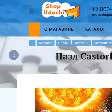
+7 800
mail@shopud
Например,
пазл
Найти
1000
О МАГАЗИНЕ
КАТАЛОГ
Каталог
Пазлы
Деталей
Детские п
Пазл Castor