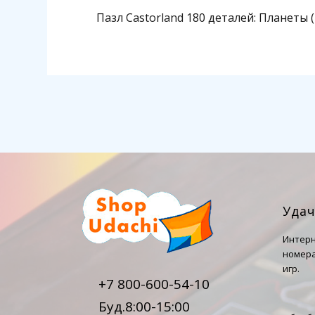
Пазл Castorland 180 деталей: Планеты 
Уда
Интерн
номера
игр.
+7 800-600-54-10
Буд.8:00-15:00