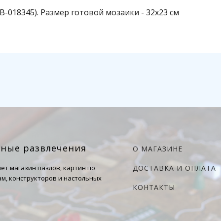
(В-018345). Размер готовой мозаики - 32х23 см
чные развлечения
О МАГАЗИНЕ
ет магазин пазлов, картин по
ДОСТАВКА И ОПЛАТА
м, конструкторов и настольных
КОНТАКТЫ