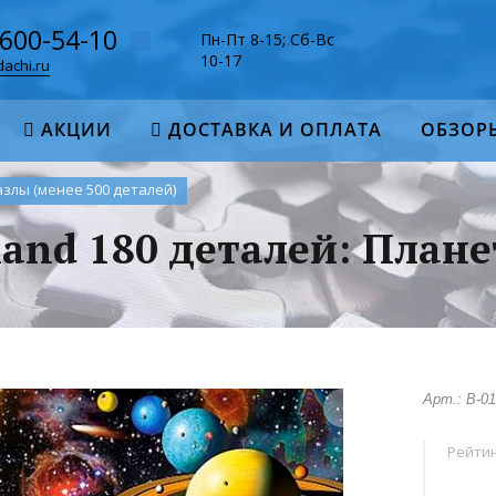
-600-54-10
Пн-Пт 8-15; Сб-Вс
10-17
achi.ru
АКЦИИ
ДОСТАВКА И ОПЛАТА
ОБЗОР
азлы (менее 500 деталей)
land 180 деталей: Плане
Арт.: В-0
Рейтин