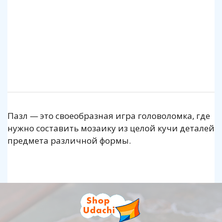
140 р.
1 140 р.
Подробнее
Подробнее
Пазл — это своеобразная игра головоломка, где
нужно составить мозаику из целой кучи деталей
предмета различной формы.