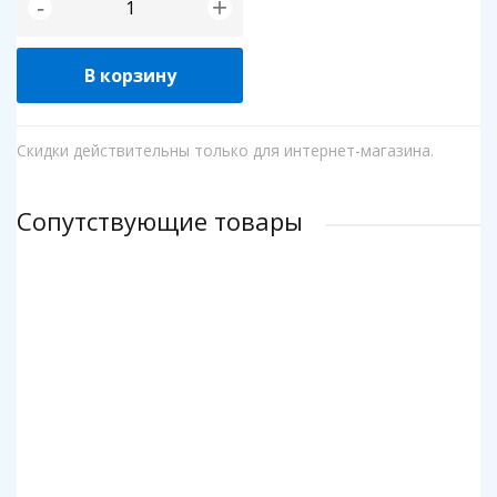
+
-
В корзину
Скидки действительны только для интернет-магазина.
Сопутствующие товары
Клей для пазлов Step
Коврик для пазлов Step до 2000 деталей