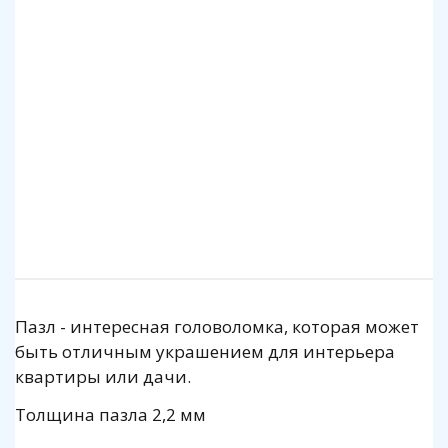
Клей для пазлов Step
Коврик для пазлов Step до 2000 деталей
140 р.
1 140 р.
Подробнее
Подробнее
Пазл - интересная головоломка, которая может
быть отличным украшением для интерьера
квартиры или дачи.
Толщина пазла 2,2 мм