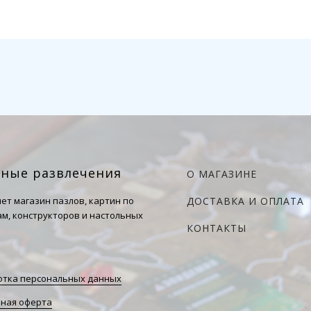
чные развлечения
О МАГАЗИНЕ
ет магазин пазлов, картин по
ДОСТАВКА И ОПЛАТА
м, конструкторов и настольных
КОНТАКТЫ
тка персональных данных
ная оферта