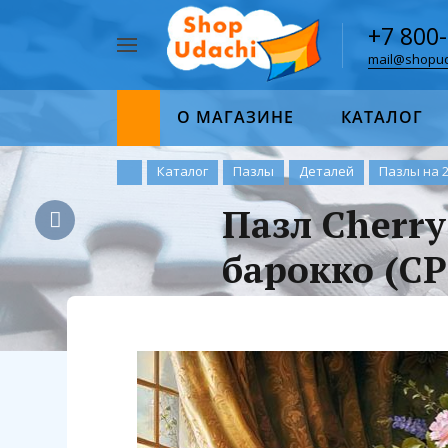
+7 800
mail@shopud
Например,
пазл
Найти
1000
О МАГАЗИНЕ
КАТАЛОГ
Каталог
Пазлы
Деталей
Пазлы на 
Пазл Cherry
барокко (CP