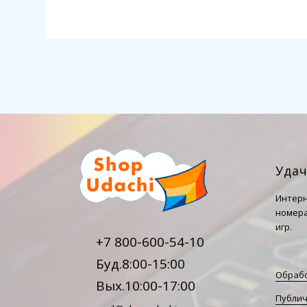
Уда
Интерн
номера
игр.
+7 800-600-54-10
Буд.8:00-15:00
Обрабо
Вых.10:00-17:00
Публич