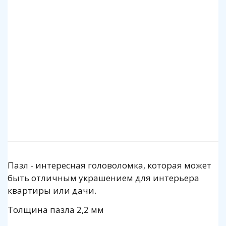
Клей для пазлов Step
Коврик для пазлов Step до 2000 деталей
140 р.
1 140 р.
Подробнее
Подробнее
Пазл - интересная головоломка, которая может
быть отличным украшением для интерьера
квартиры или дачи.
Толщина пазла 2,2 мм