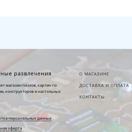
чные развлечения
О МАГАЗИНЕ
ет магазин пазлов, картин по
ДОСТАВКА И ОПЛАТА
м, конструкторов и настольных
КОНТАКТЫ
тка персональных данных
ная оферта