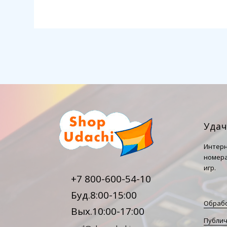
Уда
Интерн
номера
игр.
+7 800-600-54-10
Буд.8:00-15:00
Обрабо
Вых.10:00-17:00
Публич