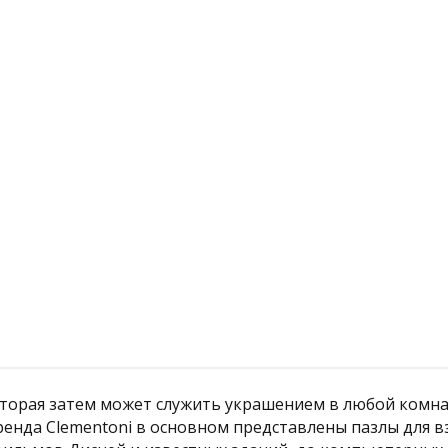
й
Подробнее
которая затем может служить украшением в любой комн
нда Clementoni в основном представлены пазлы для взр