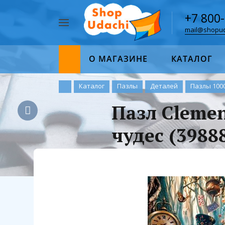
+7 800
mail@shopud
Например,
пазл
Найти
1000
О МАГАЗИНЕ
КАТАЛОГ
Каталог
Пазлы
Деталей
Пазлы 100
Пазл Clemen
чудес (3988