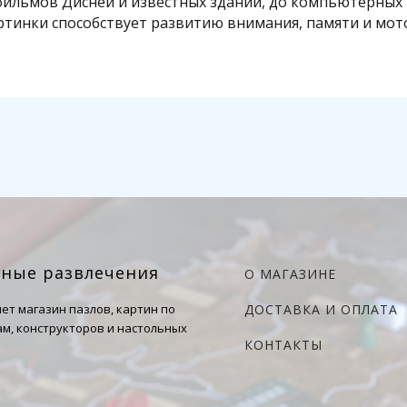
фильмов Дисней и известных зданий, до компьютерных 
артинки способствует развитию внимания, памяти и мот
чные развлечения
О МАГАЗИНЕ
ет магазин пазлов, картин по
ДОСТАВКА И ОПЛАТА
м, конструкторов и настольных
КОНТАКТЫ