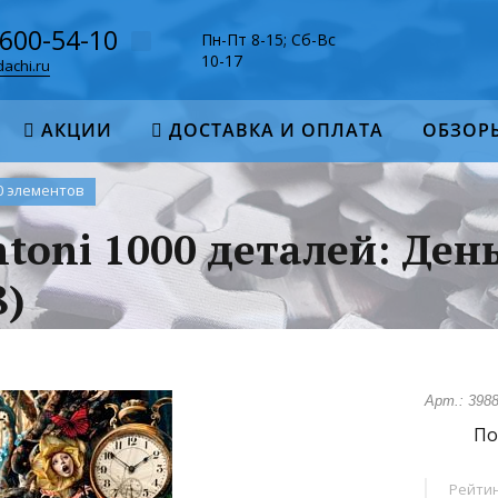
-600-54-10
Пн-Пт 8-15; Сб-Вс
10-17
achi.ru
АКЦИИ
ДОСТАВКА И ОПЛАТА
ОБЗОР
0 элементов
toni 1000 деталей: День
8)
Арт.: 398
По
Рейтин