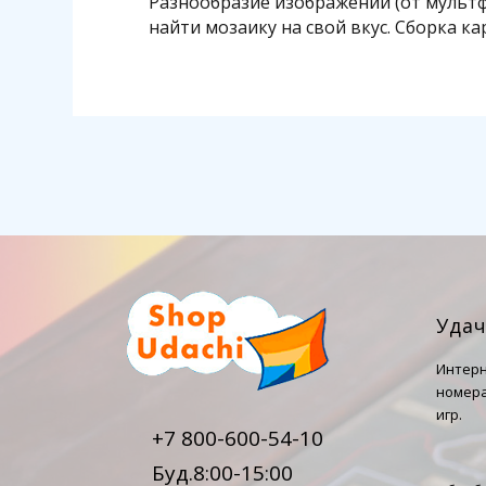
Разнообразие изображений (от мульт
найти мозаику на свой вкус. Сборка к
Уда
Интерн
номера
игр.
+7 800-600-54-10
Буд.8:00-15:00