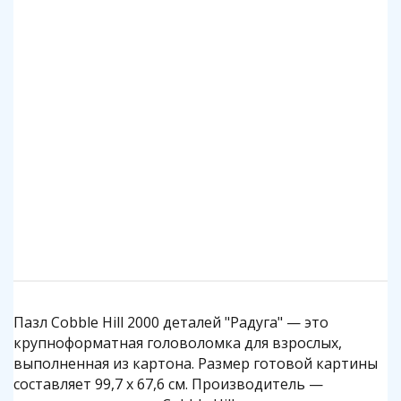
Клей для пазлов Step
Коврик для пазлов Step до 2000 деталей
140 р.
1 140 р.
Подробнее
Подробнее
Пазл Cobble Hill 2000 деталей "Радуга" — это
крупноформатная головоломка для взрослых,
выполненная из картона. Размер готовой картины
составляет 99,7 x 67,6 см. Производитель —