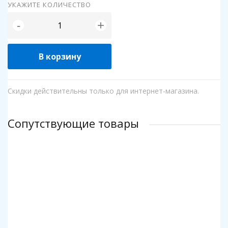
УКАЖИТЕ КОЛИЧЕСТВО
+
-
В корзину
Скидки действительны только для интернет-магазина.
Сопутствующие товары
Клей для пазлов Step
Коврик для пазлов Step до 2000 деталей