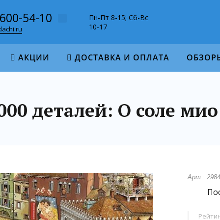
-600-54-10
Пн-Пт 8-15; Сб-Вс
10-17
achi.ru
АКЦИИ
ДОСТАВКА И ОПЛАТА
ОБЗОР
000 деталей: О соле мио
Арт.: 298
Пос
Рейтин