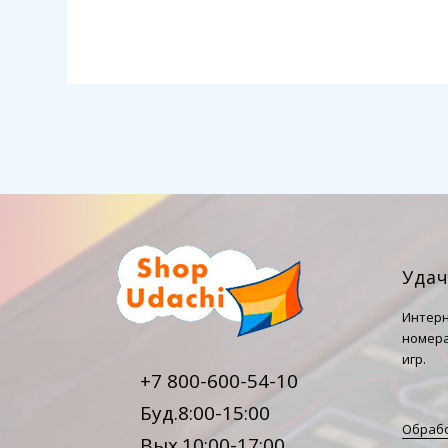
Уда
Интерн
номера
игр.
+7 800-600-54-10
Буд.8:00-15:00
Обрабо
Вых.10:00-17:00