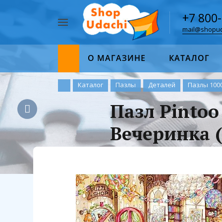
+7 800
mail@shopud
Например,
пазл
Найти
1000
О МАГАЗИНЕ
КАТАЛОГ
Каталог
Пазлы
Деталей
Пазлы 100
Пазл Pintoo
Вечеринка 