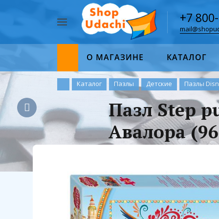
+7 800
mail@shopud
Например,
пазл
Найти
1000
О МАГАЗИНЕ
КАТАЛОГ
Каталог
Пазлы
Детские
Пазлы Dis
Пазл Step p
Авалора (96