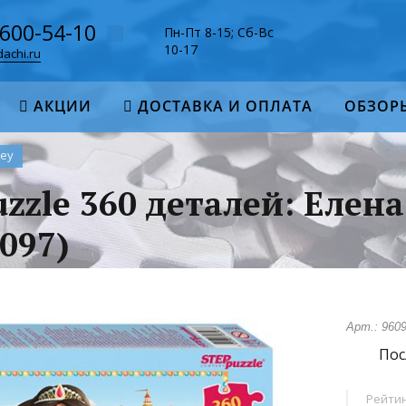
-600-54-10
Пн-Пт 8-15; Сб-Вс
10-17
achi.ru
АКЦИИ
ДОСТАВКА И ОПЛАТА
ОБЗОР
ney
uzzle 360 деталей: Елен
097)
Арт.: 960
Пос
Рейтин