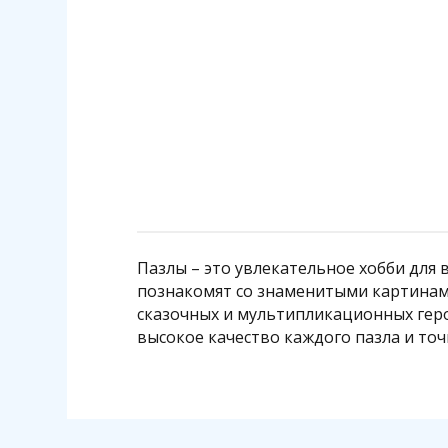
140 р.
1 140 р.
Подробнее
Пазлы – это увлекательное хобби для 
познакомят со знаменитыми картинам
сказочных и мультипликационных геро
высокое качество каждого пазла и то