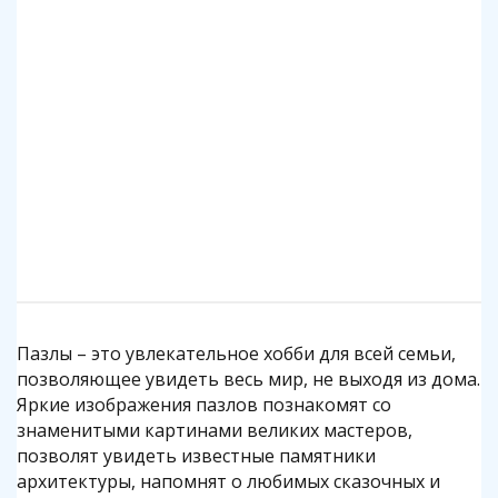
Клей для пазлов Step
Коврик для пазлов Step до 2000 деталей
140 р.
1 140 р.
Подробнее
Подробнее
Пазлы – это увлекательное хобби для всей семьи,
позволяющее увидеть весь мир, не выходя из дома.
Яркие изображения пазлов познакомят со
знаменитыми картинами великих мастеров,
позволят увидеть известные памятники
архитектуры, напомнят о любимых сказочных и