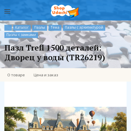
Каталог
Пазлы
Тема
Пазлы с архитектурой
Пазлы с замками
Пазл Trefl 1500 деталей:
Дворец у воды (TR26219)
О товаре
Цена и заказ