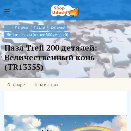
Каталог
Пазлы
Деталей
Детские пазлы (менее 500 деталей)
Пазл Trefl 200 деталей:
Величественный конь
(TR13355)
О товаре
Цена и заказ