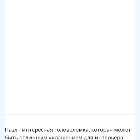
Клей для пазлов Step
Коврик для пазлов Step до 2000 деталей
140 р.
1 140 р.
Подробнее
Подробнее
Пазл - интересная головоломка, которая может
быть отличным украшением для интерьера