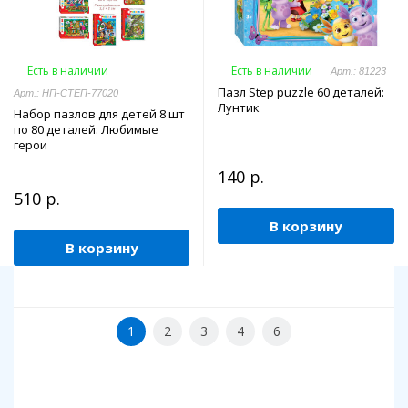
Есть в наличии
Есть в наличии
Арт.: 81223
Пазл Step puzzle 60 деталей:
Арт.: НП-СТЕП-77020
Лунтик
Набор пазлов для детей 8 шт
по 80 деталей: Любимые
герои
140 р.
510 р.
В корзину
В корзину
1
2
3
4
6