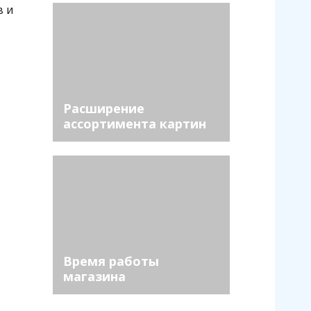
в и
Расширение
ассортимента картин
по номерам – более
100 новых картин
Белоснежка
Время работы
магазина