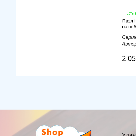
Есть
Пазл 
на по
Сери
Авто
2 05
Уда