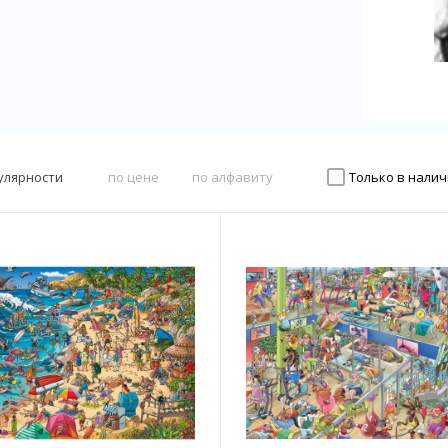
улярности
по цене
по алфавиту
Только в нали