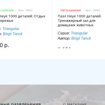
 в наличии
Нет в наличии
Арт.: 29922
Арт.: 30084
Heye 1000 деталей: Отдых
Пазл Heye 1000 деталей:
бережье
Тренажерный зал для
домашних животных
я:
Triangular
Серия:
Triangular
р:
Birgit Tanck
Автор:
Birgit Tanck
0 р.
2 050 р.
чные развлечения
О МАГАЗИНЕ