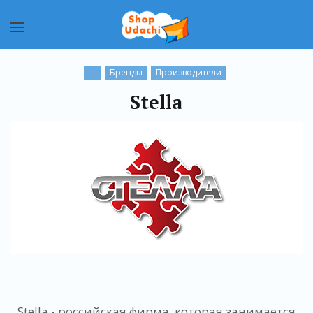
Бренды
Производители
Stella
Stella - российская фирма, которая занимается