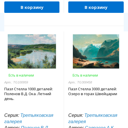
В корзину
В корзину
Есть в наличии
Есть в наличии
Арт.: TG100959
Арт.: TG300458
Пазл Стелла 1000 деталей:
Пазл Стелла 3000 деталей:
Поленов В.Д. Ока. Летний
Озеро в горах Швейцарии
день.
Серия:
Третьяковская
Серия:
Третьяковская
галерея
галерея
Автор:
Поленов В.Д.
Автор:
Саврасов А.К.