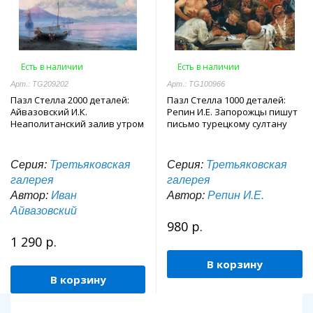
Есть в наличии
Есть в наличии
Арт.: TG209202
Арт.: TG100966
Пазл Стелла 2000 деталей:
Пазл Стелла 1000 деталей:
Айвазовский И.К.
Репин И.Е. Запорожцы пишут
Неаполитанский залив утром
письмо турецкому султану
Серия:
Третьяковская
Серия:
Третьяковская
галерея
галерея
Автор:
Иван
Автор:
Репин И.Е.
Айвазовский
980 р.
1 290 р.
В корзину
В корзину