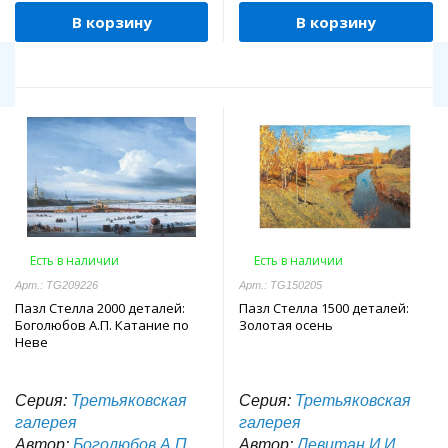
В корзину
В корзину
Есть в наличии
Есть в наличии
Арт.: TG209226
Арт.: TG150205
Пазл Стелла 2000 деталей:
Пазл Стелла 1500 деталей:
Боголюбов А.П. Катание по
Золотая осень
Неве
Серия:
Третьяковская
Серия:
Третьяковская
галерея
галерея
Автор:
Боголюбов А.П.
Автор:
Левитан И.И.