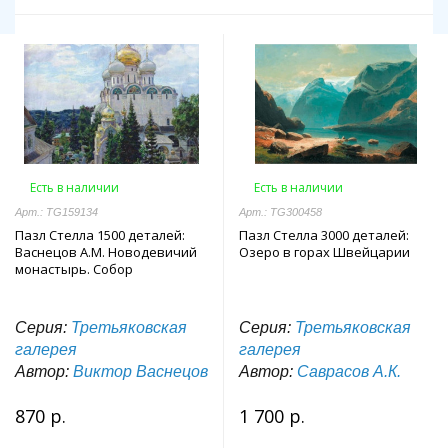
Есть в наличии
Есть в наличии
Арт.: TG159134
Арт.: TG300458
Пазл Стелла 1500 деталей:
Пазл Стелла 3000 деталей:
Васнецов А.М. Новодевичий
Озеро в горах Швейцарии
монастырь. Собор
Серия:
Третьяковская
Серия:
Третьяковская
галерея
галерея
Автор:
Виктор Васнецов
Автор:
Саврасов А.К.
870 р.
1 700 р.