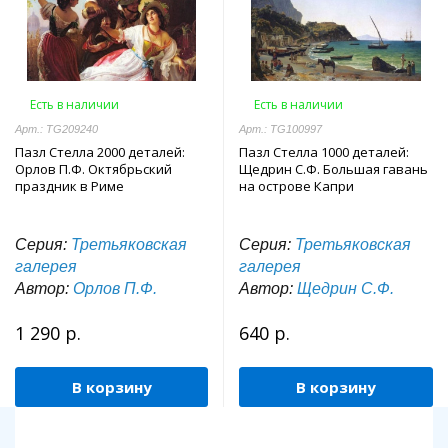
Есть в наличии
Есть в наличии
Арт.: TG209240
Арт.: TG100997
Пазл Стелла 2000 деталей:
Пазл Стелла 1000 деталей:
Орлов П.Ф. Октябрьский
Щедрин С.Ф. Большая гавань
праздник в Риме
на острове Капри
Серия:
Третьяковская
Серия:
Третьяковская
галерея
галерея
Автор:
Орлов П.Ф.
Автор:
Щедрин С.Ф.
1 290 р.
640 р.
В корзину
В корзину