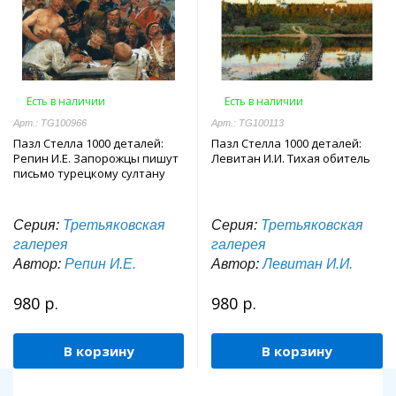
Есть в наличии
Есть в наличии
Арт.: TG100966
Арт.: TG100113
Пазл Стелла 1000 деталей:
Пазл Стелла 1000 деталей:
Репин И.Е. Запорожцы пишут
Левитан И.И. Тихая обитель
письмо турецкому султану
Серия:
Третьяковская
Серия:
Третьяковская
галерея
галерея
Автор:
Репин И.Е.
Автор:
Левитан И.И.
980 р.
980 р.
В корзину
В корзину