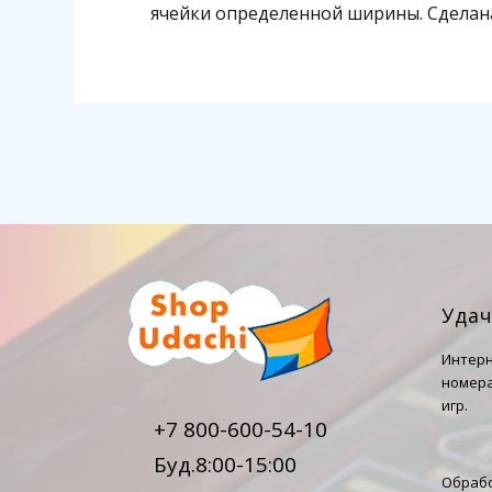
ячейки определенной ширины. Сделана 
Уда
Интерн
номера
игр.
+7 800-600-54-10
Буд.8:00-15:00
Обрабо