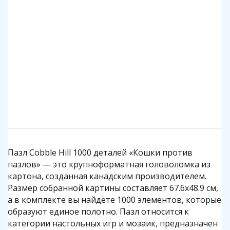
Клей для пазлов Step
Коврик для пазлов Step до 2000 деталей
140 р.
1 140 р.
Подробнее
Подробнее
Пазл Cobble Hill 1000 деталей «Кошки против
пазлов» — это крупноформатная головоломка из
картона, созданная канадским производителем.
Размер собранной картины составляет 67.6x48.9 см,
а в комплекте вы найдёте 1000 элементов, которые
образуют единое полотно. Пазл относится к
категории настольных игр и мозаик, предназначен