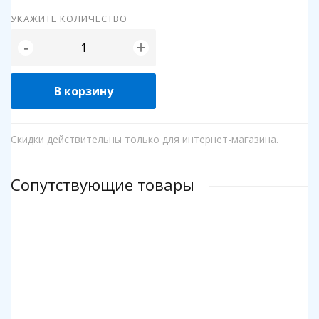
УКАЖИТЕ КОЛИЧЕСТВО
+
-
В корзину
Скидки действительны только для интернет-магазина.
Сопутствующие товары
Клей для пазлов Step
Коврик для пазлов Step до 2000 деталей