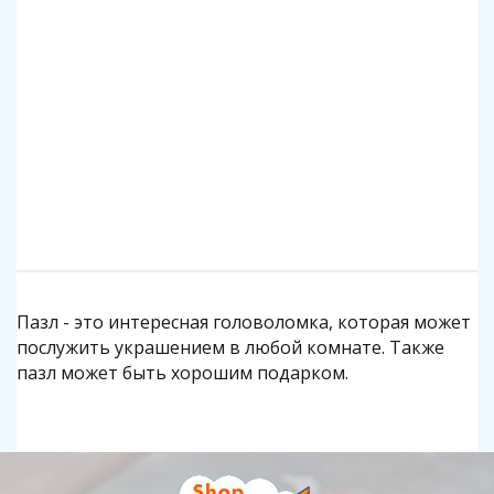
140 р.
1 140 р.
Подробнее
Подробнее
Пазл - это интересная головоломка, которая может
послужить украшением в любой комнате. Также
пазл может быть хорошим подарком.