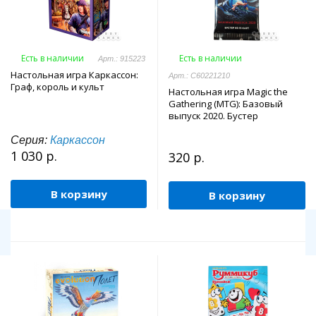
Есть в наличии
Есть в наличии
Арт.: 915223
Настольная игра Каркассон:
Арт.: C60221210
Граф, король и культ
Настольная игра Magic the
Gathering (MTG): Базовый
выпуск 2020. Бустер
Серия:
Каркассон
1 030 р.
320 р.
В корзину
В корзину