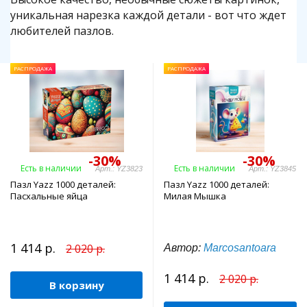
уникальная нарезка каждой детали - вот что ждет
любителей пазлов.
РАСПРОДАЖА
РАСПРОДАЖА
-30%
-30%
Есть в наличии
Есть в наличии
Арт.: YZ3823
Арт.: YZ3845
Пазл Yazz 1000 деталей:
Пазл Yazz 1000 деталей:
Пасхальные яйца
Милая Мышка
1 414 р.
2 020 р.
Автор:
Marcosantoara
1 414 р.
2 020 р.
В корзину