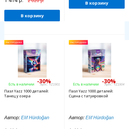
1 414 р.
2 020 р.
В корзину
В корзину
РАСПРОДАЖА
РАСПРОДАЖА
-30%
-30%
Есть в наличии
Есть в наличии
Арт.: YZ1901
Арт.: YZ1904
Пазл Yazz 1000 деталей:
Пазл Yazz 1000 деталей:
Танец у озера
Сцена с татуировкой
Автор:
Elif Hürdoğan
Автор:
Elif Hürdoğan