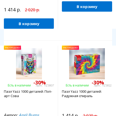
В корзину
1 414 р.
2 020 р.
В корзину
РАСПРОДАЖА
РАСПРОДАЖА
-30%
-30%
Есть в наличии
Есть в наличии
Арт.: YZ3807
Арт.: YZ3811
Пазл Yazz 1000 деталей: Поп-
Пазл Yazz 1000 деталей:
арт Сова
Радужная спираль
1 414 р.
2 020 р.
Автор:
April Burns