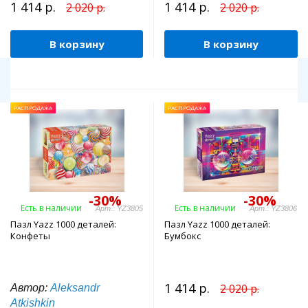
1 414 р.
1 414 р.
2 020 р.
2 020 р.
В корзину
В корзину
РАСПРОДАЖА
РАСПРОДАЖА
-30%
-30%
Есть в наличии
Есть в наличии
Арт.: YZ3805
Арт.: YZ3806
Пазл Yazz 1000 деталей:
Пазл Yazz 1000 деталей:
Конфеты
Бумбокс
1 414 р.
2 020 р.
Автор:
Aleksandr
Atkishkin