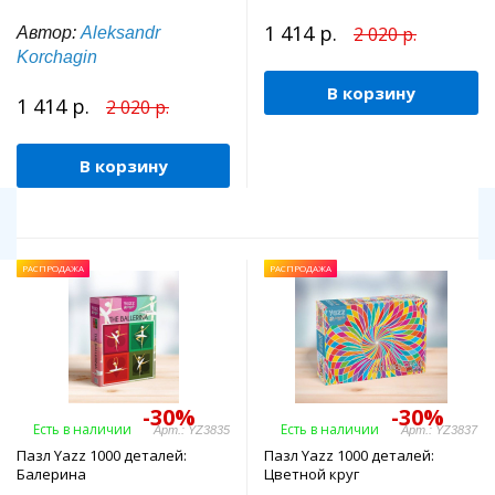
1 414 р.
2 020 р.
Автор:
Aleksandr
Korchagin
В корзину
1 414 р.
2 020 р.
В корзину
РАСПРОДАЖА
РАСПРОДАЖА
-30%
-30%
Есть в наличии
Есть в наличии
Арт.: YZ3835
Арт.: YZ3837
Пазл Yazz 1000 деталей:
Пазл Yazz 1000 деталей:
Балерина
Цветной круг