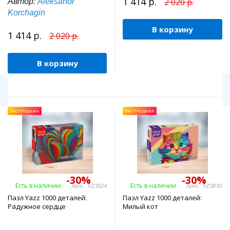
1 414 р.
2 020 р.
Автор:
Aleksandr
Korchagin
В корзину
1 414 р.
2 020 р.
В корзину
РАСПРОДАЖА
РАСПРОДАЖА
-30%
-30%
Есть в наличии
Есть в наличии
Арт.: YZ3824
Арт.: YZ3830
Пазл Yazz 1000 деталей:
Пазл Yazz 1000 деталей:
Радужное сердце
Милый кот