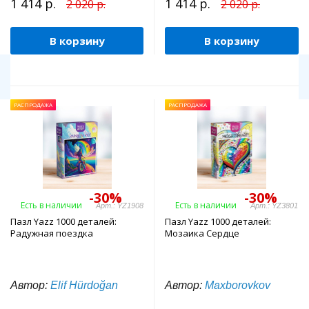
1 414 р.
1 414 р.
2 020 р.
2 020 р.
В корзину
В корзину
РАСПРОДАЖА
РАСПРОДАЖА
-30%
-30%
Есть в наличии
Есть в наличии
Арт.: YZ1908
Арт.: YZ3801
Пазл Yazz 1000 деталей:
Пазл Yazz 1000 деталей:
Радужная поездка
Мозаика Сердце
Автор:
Elif Hürdoğan
Автор:
Maxborovkov