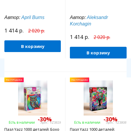
Автор:
April Burns
Автор:
Aleksandr
Korchagin
1 414 р.
2 020 р.
1 414 р.
2 020 р.
В корзину
В корзину
РАСПРОДАЖА
РАСПРОДАЖА
-30%
-30%
Есть в наличии
Есть в наличии
Арт.: YZ3819
Арт.: YZ3808
Пазл Yazz 1000 деталей: Бохо
Пазл Yazz 1000 деталей: