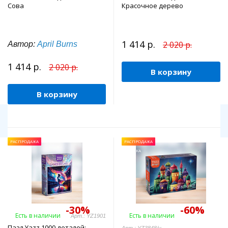
Сова
Красочное дерево
1 414 р.
2 020 р.
Автор:
April Burns
1 414 р.
2 020 р.
В корзину
В корзину
РАСПРОДАЖА
РАСПРОДАЖА
УЦЕНКА
-30%
-60%
Есть в наличии
Есть в наличии
Арт.: YZ1901
Пазл Yazz 1000 деталей: