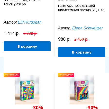
Арт.: YZ3848/у
Танец у озера
Пазл Yazz 1000 деталей:
Вифлеемская звезда (УЦЕНКА)
Автор:
Elif Hürdoğan
Автор:
Elena Schweitzer
1 414 р.
2 020 р.
980 р.
2 450 р.
В корзину
В корзину
РАСПРОДАЖА
РАСПРОДАЖА
-30%
-30%