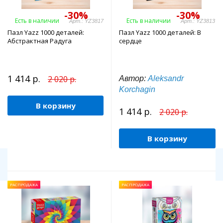
-30%
-30%
Есть в наличии
Есть в наличии
Арт.: YZ3817
Арт.: YZ3813
Пазл Yazz 1000 деталей:
Пазл Yazz 1000 деталей: В
Абстрактная Радуга
сердце
1 414 р.
2 020 р.
Автор:
Aleksandr
Korchagin
В корзину
1 414 р.
2 020 р.
В корзину
РАСПРОДАЖА
РАСПРОДАЖА