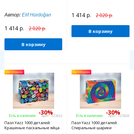
1 414 р.
2 020 р.
Автор:
Elif Hürdoğan
1 414 р.
2 020 р.
В корзину
В корзину
РАСПРОДАЖА
РАСПРОДАЖА
-30%
-30%
Есть в наличии
Есть в наличии
Арт.: YZ3812
Арт.: YZ3828
Пазл Yazz 1000 деталей:
Пазл Yazz 1000 деталей:
Крашеные пасхальные яйца
Спиральные шарики