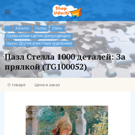
Каталог
Пазлы
Стиль
Пазлы копии картин (репродукции)
Пазлы Другие известные художники
Пазл Стелла 1000 деталей: За
прялкой (TG100052)
О товаре
Цена и заказ