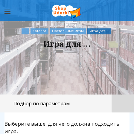
Каталог
Настольные игры
Игра для ...
Игра для ...
Для вечеринки
Для компании
Для семьи
Для двоих
Подбор по параметрам
Выберите выше, для чего должна подходить
игра.