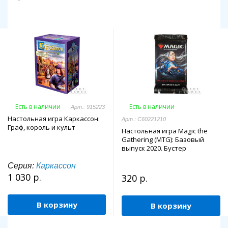
Есть в наличии
Есть в наличии
Арт.: 915223
Настольная игра Каркассон:
Арт.: C60221210
Граф, король и культ
Настольная игра Magic the
Gathering (MTG): Базовый
выпуск 2020. Бустер
Серия:
Каркассон
1 030 р.
320 р.
В корзину
В корзину