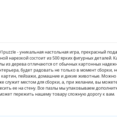
е
е
е
ее
ее
ее
ее
ее
ее
ее
нее
нее
нее
бнее
бнее
обнее
Подробнее
puzzle - уникальная настольная игра, прекрасный подар
ой нарезкой состоит из 500 ярких фигурных деталей. К
злы из дерева отличаются от обычных картонных надеж
ерьера, будет радовать не только в момент сборки, но
я картин, пейзажи, домашние и дикие животные. Можно 
же служит местом для сборки, а, при желании, вы может
весить ее на стену. Все пазлы мы упаковываем дополн
поможет пережить нашему товару сложную дорогу к вам.