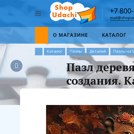
+7 800
mail@shopud
Например,
пазл
Найти
1000
О МАГАЗИНЕ
КАТАЛОГ
Каталог
Пазлы
Деталей
Пазлы на 
Пазл дерев
создания. К