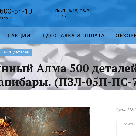
-600-54-10
Пн-Пт 8-15; Сб-Вс
10-17
achi.ru
АКЦИИ
ДОСТАВКА И ОПЛАТА
ОБЗОР
500-600 деталей
янный Алма 500 детале
апибары. (ПЗЛ-05П-ПС-
Арт.: ПЗЛ
Рейтин