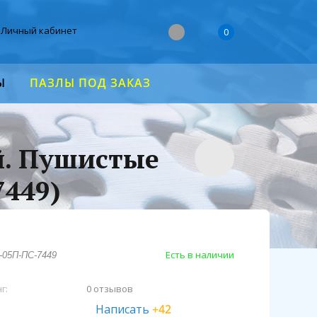
Личный кабинет
0
Ы
ПАЗЛЫ ПОД ЗАКАЗ
й. Пушистые
7449)
Есть в наличии
-05П-ПС-7449
г:
0 отзывов
Написать
+42